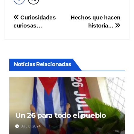
Navegación
Curiosidades
Hechos que hacen
curiosas…
historia…
de
entradas
Noticias Relacionadas
Un 26 para todo el pueblo
JUL 6, 2024