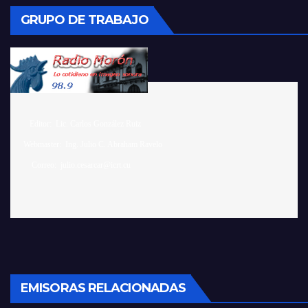
GRUPO DE TRABAJO
    Editor:  Lic. Carlos González Ruiz 

 Webmaster:  Ing. Julio C. Abraham Ravelo

EMISORAS RELACIONADAS