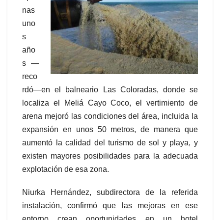
nas
uno
s
año
s —
reco
rdó—en el balneario Las Coloradas, donde se
localiza el Meliá Cayo Coco, el vertimiento de
arena mejoró las condiciones del área, incluida la
expansión en unos 50 metros, de manera que
aumentó la calidad del turismo de sol y playa, y
existen mayores posibilidades para la adecuada
explotación de esa zona.
Niurka Hernández, subdirectora de la referida
instalación, confirmó que las mejoras en ese
entorno crean oportunidades en un hotel