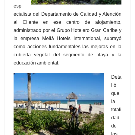
esp
ecialista del Departamento de Calidad y Atención
al Cliente en ese centro de alojamiento,
administrado por el Grupo Hotelero Gran Caribe y
la empresa Meliá Hotels International, subrayó
como acciones fundamentales las mejoras en la
cubierta vegetal del segmento de playa y la
educación ambiental.
Deta
lló
que
la
totali
dad
de
los