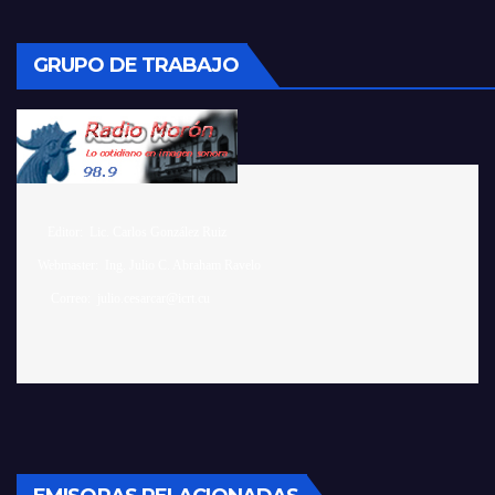
GRUPO DE TRABAJO
    Editor:  Lic. Carlos González Ruiz 

 Webmaster:  Ing. Julio C. Abraham Ravelo
