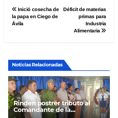
Navegación
Inició cosecha de
Déficit de materias
la papa en Ciego de
primas para
de
Ávila
Industria
entradas
Alimentaria
Noticias Relacionadas
Rinden postrer tributo al
Comandante de la
Revolución