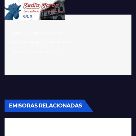
    Editor:  Lic. Carlos González Ruiz 

 Webmaster:  Ing. Julio C. Abraham Ravelo

EMISORAS RELACIONADAS