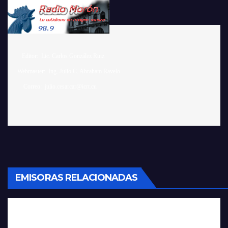
    Editor:  Lic. Carlos González Ruiz 

 Webmaster:  Ing. Julio C. Abraham Ravelo

EMISORAS RELACIONADAS