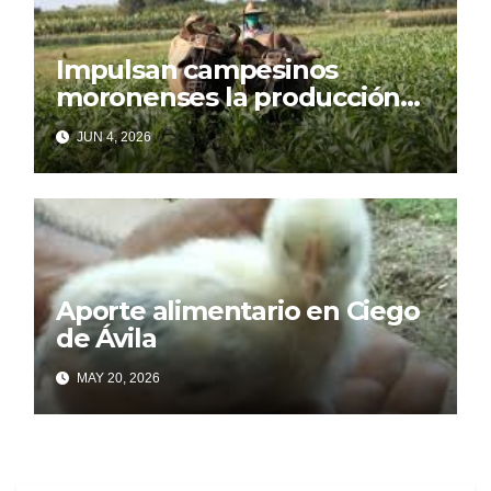
Impulsan campesinos
moronenses la producción
de alimentos
JUN 4, 2026
Aporte alimentario en Ciego
de Ávila
MAY 20, 2026