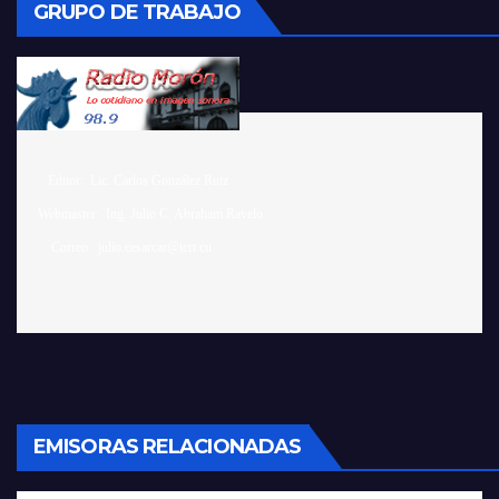
GRUPO DE TRABAJO
    Editor:  Lic. Carlos González Ruiz 

 Webmaster:  Ing. Julio C. Abraham Ravelo

EMISORAS RELACIONADAS