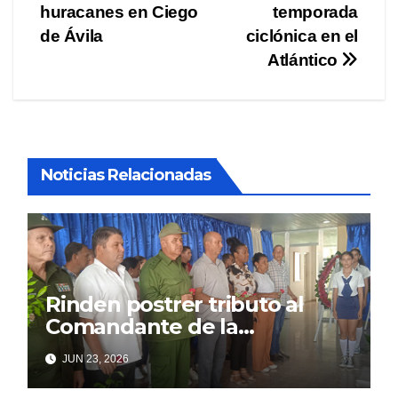
huracanes en Ciego
temporada
de
de Ávila
ciclónica en el
entradas
Atlántico
Noticias Relacionadas
Rinden postrer tributo al
Comandante de la
Revolución
JUN 23, 2026