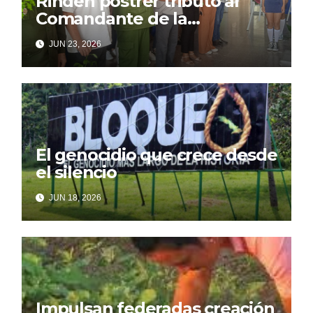
Rinden postrer tributo al
Comandante de la
Revolución
JUN 23, 2026
El genocidio que crece desde
el silencio
JUN 18, 2026
Impulsan federadas creación