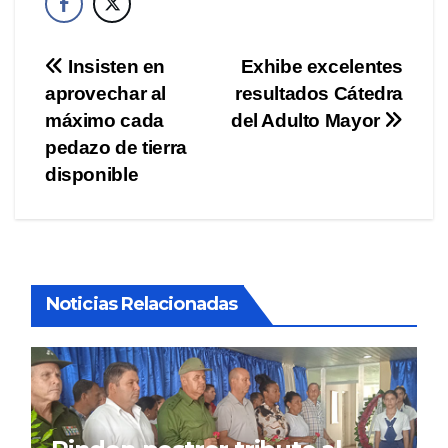
Navegación
Insisten en
Exhibe excelentes
aprovechar al
resultados Cátedra
de
máximo cada
del Adulto Mayor
entradas
pedazo de tierra
disponible
Noticias Relacionadas