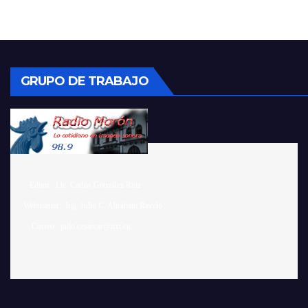
GRUPO DE TRABAJO
    Editor:  Lic. Carlos González Ruiz 

 Webmaster:  Ing. Julio C. Abraham Ravelo
