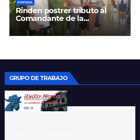
PORTADA
Rinden postrer tributo al
Comandante de la
Revolución
GRUPO DE TRABAJO
    Editor:  Lic. Carlos González Ruiz 

 Webmaster:  Ing. Julio C. Abraham Ravelo
