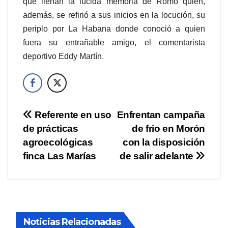
que llenan la lúcida memoria de Romo quien,
además, se refirió a sus inicios en la locución, su
periplo por La Habana donde conoció a quien
fuera su entrañable amigo, el comentarista
deportivo Eddy Martín.
Navegación
Referente en uso
Enfrentan campaña
de prácticas
de frio en Morón
de
agroecológicas
con la disposición
entradas
finca Las Marías
de salir adelante
Noticias Relacionadas