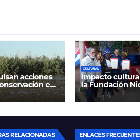
CULTURAL
lsan acciones
Impacto cultura
onservación en
la Fundación Ni
n Humedal
Guillén
RAS RELACIONADAS
ENLACES FRECUENTE