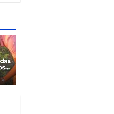
adas
os