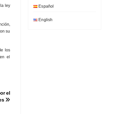
la ley
Español
English
nción,
con su
de los
en el
or el
les