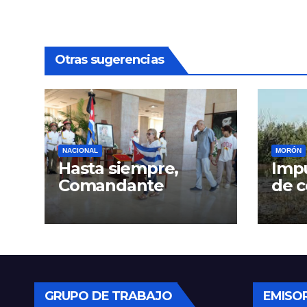
Otras sugerencias
NACIONAL
MORÓN
Hasta siempre,
Impu
Comandante
de c
Gra
GRUPO DE TRABAJO
EMISO