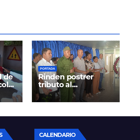
PORTADA
l de
Rinden postrer
colás
tributo al
Comandante de la
Revolución
S
CALENDARIO