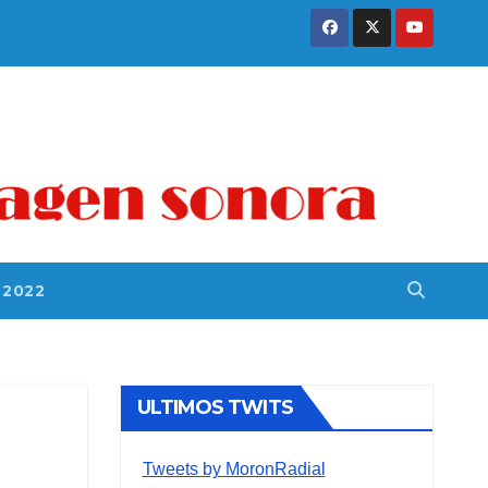
 2022
ULTIMOS TWITS
Tweets by MoronRadial