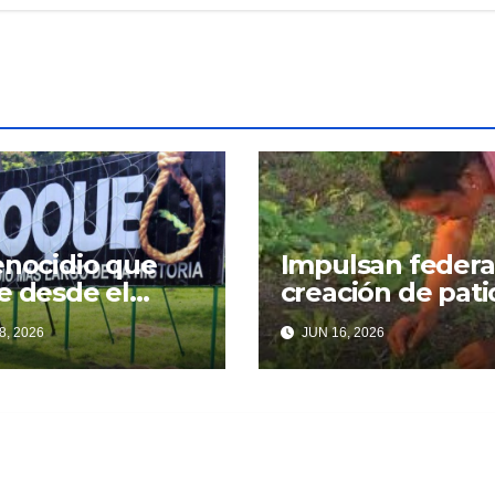
enocidio que
Impulsan feder
e desde el
creación de pati
ncio
familiares
8, 2026
JUN 16, 2026