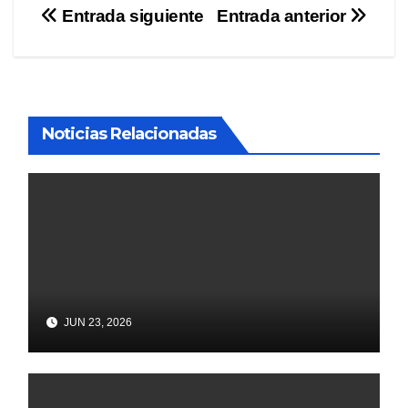
Navegación
Entrada siguiente
Entrada anterior
de
entradas
Noticias Relacionadas
JUN 23, 2026