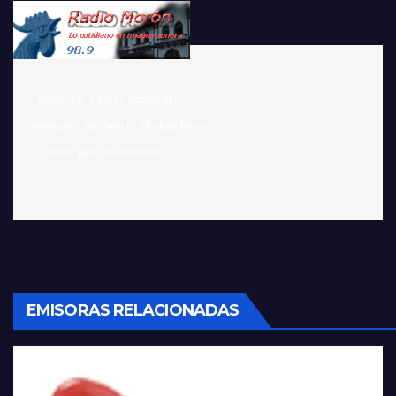
    Editor:  Lic. Carlos González Ruiz 

 Webmaster:  Ing. Julio C. Abraham Ravelo

EMISORAS RELACIONADAS