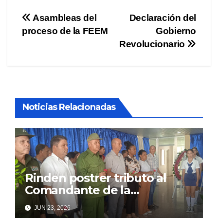
Navegación
Asambleas del
Declaración del
proceso de la FEEM
Gobierno
de
Revolucionario
entradas
Noticias Relacionadas
Rinden postrer tributo al
Comandante de la
Revolución
JUN 23, 2026