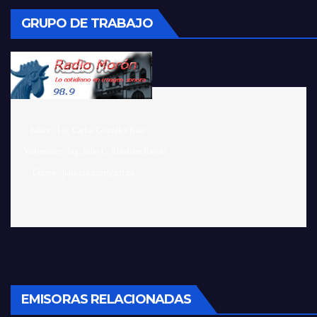
GRUPO DE TRABAJO
    Editor:  Lic. Carlos González Ruiz 

 Webmaster:  Ing. Julio C. Abraham Ravelo

EMISORAS RELACIONADAS