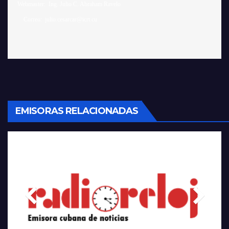
 Webmaster:  Ing. Julio C. Abraham Ravelo

EMISORAS RELACIONADAS