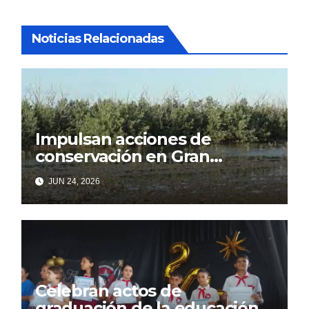
Noticias Relacionadas
Impulsan acciones de
conservación en Gran
Humedal
JUN 24, 2026
Celebran actos de
graduación de la educación