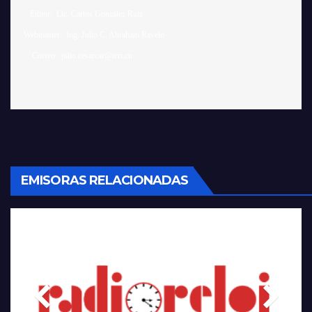
    Editor:  Lic. Carlos González Ruiz 

 Webmaster:  Ing. Julio C. Abraham Ravelo

EMISORAS RELACIONADAS