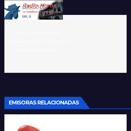
    Editor:  Lic. Carlos González Ruiz 

 Webmaster:  Ing. Julio C. Abraham Ravelo

EMISORAS RELACIONADAS