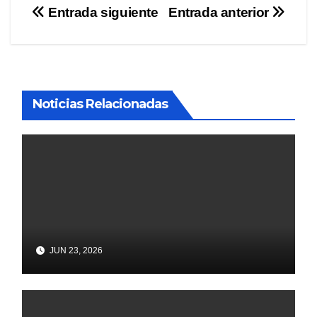
Navegación
Entrada siguiente
Entrada anterior
de
entradas
Noticias Relacionadas
JUN 23, 2026