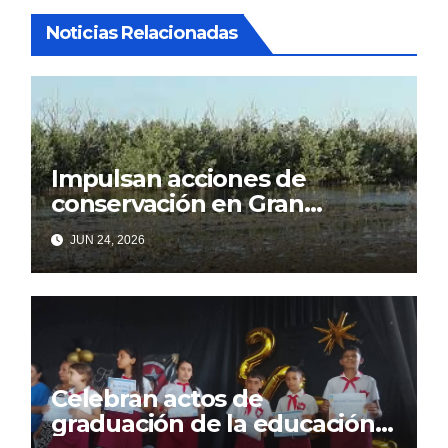
Noticias Relacionadas
Impulsan acciones de
conservación en Gran
Humedal
JUN 24, 2026
Celebran actos de
graduación de la educación