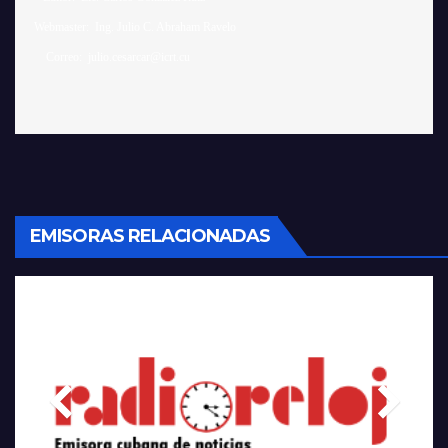
 Webmaster:  Ing. Julio C. Abraham Ravelo

EMISORAS RELACIONADAS