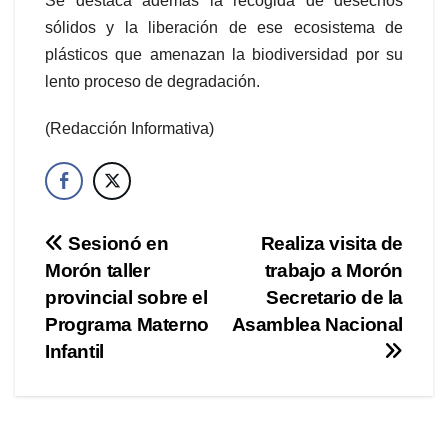
Se destaca además la recogida de desechos
sólidos y la liberación de ese ecosistema de
plásticos que amenazan la biodiversidad por su
lento proceso de degradación.
(Redacción Informativa)
Navegación
Sesionó en
Realiza visita de
Morón taller
trabajo a Morón
de
provincial sobre el
Secretario de la
entradas
Programa Materno
Asamblea Nacional
Infantil