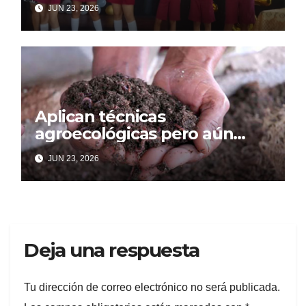
primaria en Morón
JUN 23, 2026
Aplican técnicas
agroecológicas pero aún
resultan insuficientes
JUN 23, 2026
Deja una respuesta
Tu dirección de correo electrónico no será publicada.