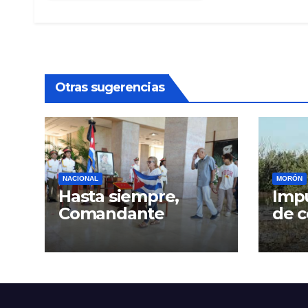
Otras sugerencias
NACIONAL
MORÓN
Hasta siempre,
Impu
Comandante
de c
Gra