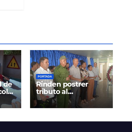
PORTADA
l de
Rinden postrer
colás
tributo al
Comandante de la
Revolución