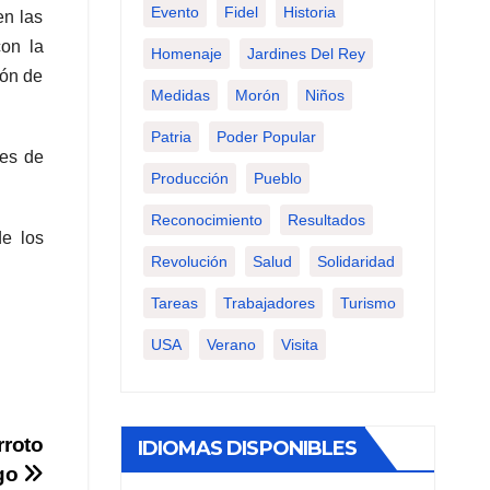
Evento
Fidel
Historia
en las
con la
Homenaje
Jardines Del Rey
ión de
Medidas
Morón
Niños
Patria
Poder Popular
des de
Producción
Pueblo
Reconocimiento
Resultados
de los
Revolución
Salud
Solidaridad
Tareas
Trabajadores
Turismo
USA
Verano
Visita
rroto
IDIOMAS DISPONIBLES
go