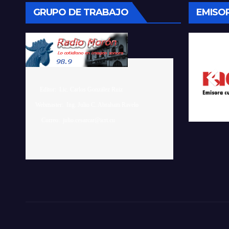
GRUPO DE TRABAJO
EMISO
    Editor:  Lic. Carlos González Ruiz 

 Webmaster:  Ing. Julio C. Abraham Ravelo
