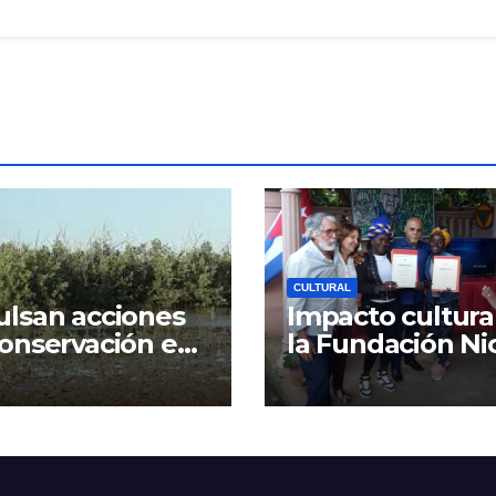
CULTURAL
lsan acciones
Impacto cultura
onservación en
la Fundación Ni
n Humedal
Guillén