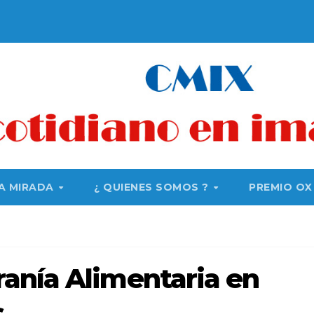
A MIRADA
¿ QUIENES SOMOS ?
PREMIO OX
anía Alimentaria en
s