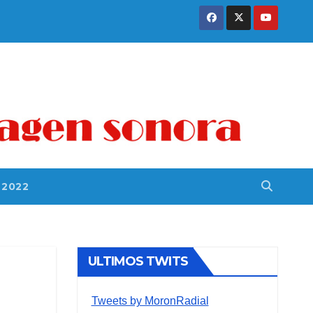
 2022
ULTIMOS TWITS
Tweets by MoronRadial