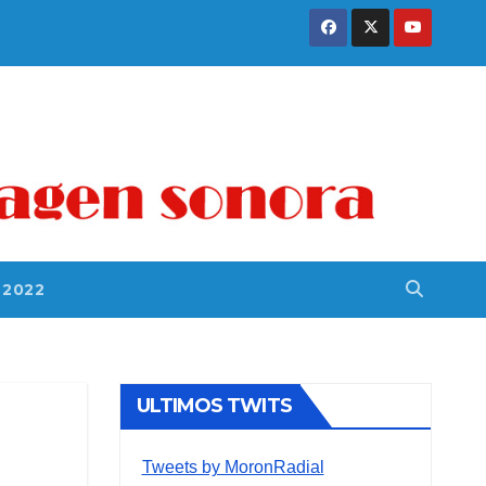
 2022
ULTIMOS TWITS
Tweets by MoronRadial