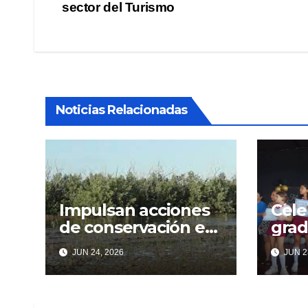
sector del Turismo
de
entradas
Noticias Relacionadas
Impulsan acciones
Cele
de conservación en
grad
Gran Humedal
educ
JUN 24, 2026
JUN 2
en 