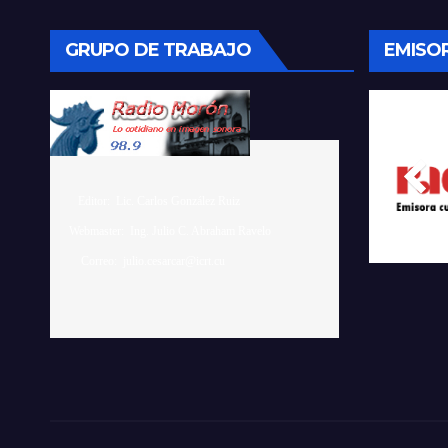
GRUPO DE TRABAJO
EMISO
    Editor:  Lic. Carlos González Ruiz 

 Webmaster:  Ing. Julio C. Abraham Ravelo
