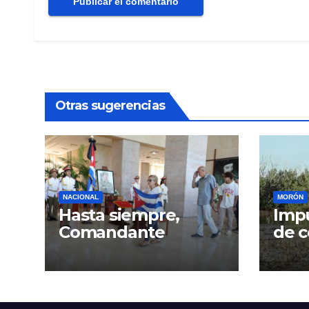
Otras sugerencias
NACIONAL
MORÓN
Hasta siempre,
Impu
Comandante
de c
Gra