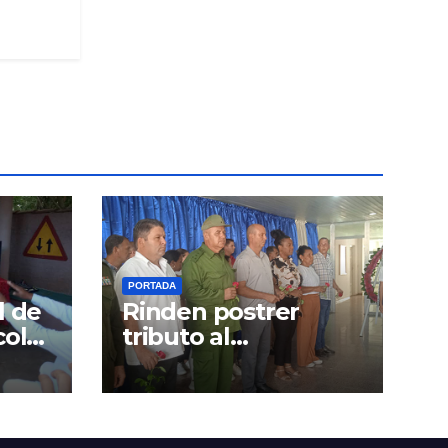
PORTADA
l de
Rinden postrer
colás
tributo al
Comandante de la
Revolución