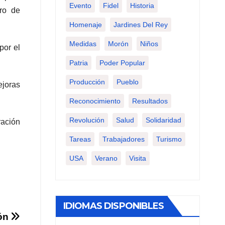
Evento
Fidel
Historia
ero de
Homenaje
Jardines Del Rey
Medidas
Morón
Niños
por el
Patria
Poder Popular
Producción
Pueblo
ejoras
Reconocimiento
Resultados
Revolución
Salud
Solidaridad
ación
Tareas
Trabajadores
Turismo
USA
Verano
Visita
IDIOMAS DISPONIBLES
rón