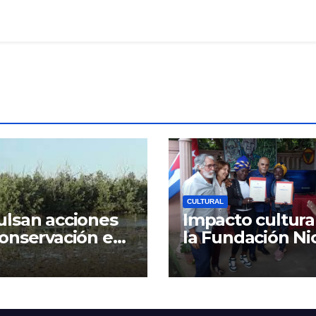
CULTURAL
lsan acciones
Impacto cultura
onservación en
la Fundación Ni
n Humedal
Guillén