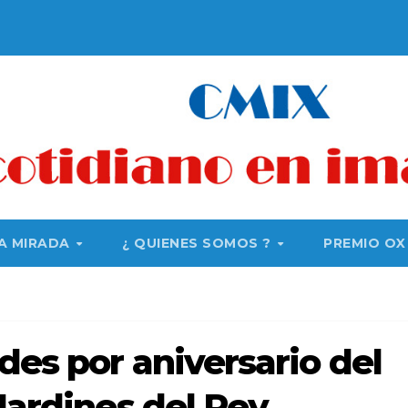
A MIRADA
¿ QUIENES SOMOS ?
PREMIO OX
des por aniversario del
 Jardines del Rey