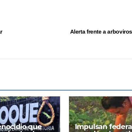
r
Alerta frente a arboviro
enocidio que
Impulsan feder