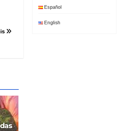
Español
English
sis
adas