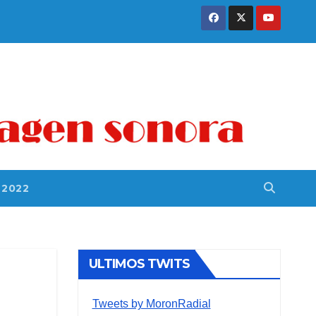
 2022
ULTIMOS TWITS
Tweets by MoronRadial