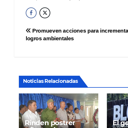
Navegación
Promueven acciones para incrementa
logros ambientales
de
entradas
Noticias Relacionadas
Rinden postrer
El g