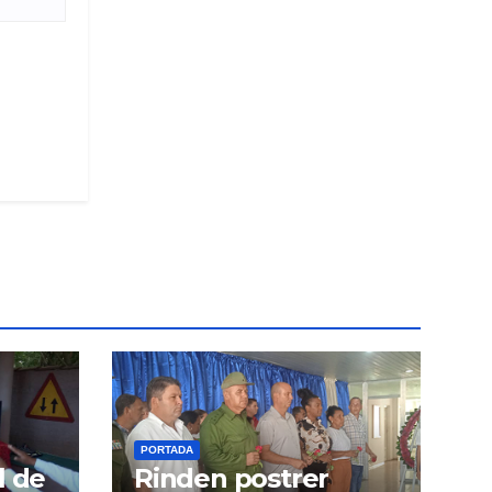
PORTADA
l de
Rinden postrer