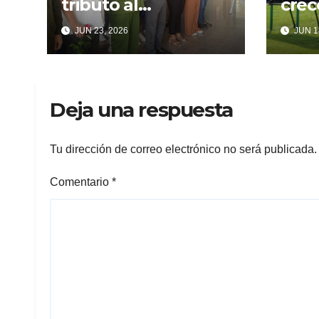
tributo al
crec
Comandante de la
sile
JUN 23, 2026
JUN 1
Revolución
Deja una respuesta
Tu dirección de correo electrónico no será publicada.
Comentario
*