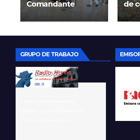
Comandante
de c
Gra
GRUPO DE TRABAJO
EMISO
    Editor:  Lic. Carlos González Ruiz 

 Webmaster:  Ing. Julio C. Abraham Ravelo
