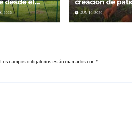
e desde el
creación de pati
ncio
familiares
8, 2026
JUN 16, 2026
Los campos obligatorios están marcados con
*