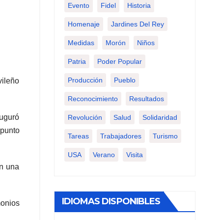
Evento
Fidel
Historia
Homenaje
Jardines Del Rey
Medidas
Morón
Niños
Patria
Poder Popular
Producción
Pueblo
vileño
Reconocimiento
Resultados
auguró
Revolución
Salud
Solidaridad
 punto
Tareas
Trabajadores
Turismo
USA
Verano
Visita
en una
IDIOMAS DISPONIBLES
monios