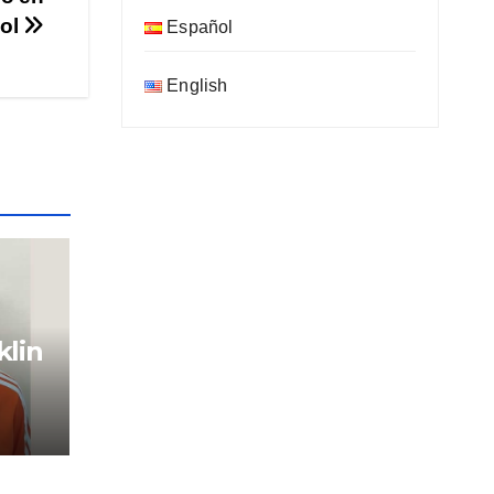
bol
Español
English
klin