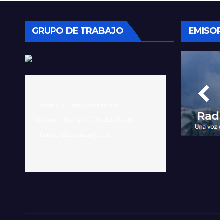
GRUPO DE TRABAJO
EMISO
    Editor:  Lic. Carlos González Ruiz 

 Webmaster:  Ing. Julio C. Abraham Ravelo
