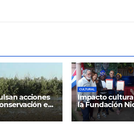
CULTURAL
lsan acciones
Impacto cultura
onservación en
la Fundación Ni
n Humedal
Guillén