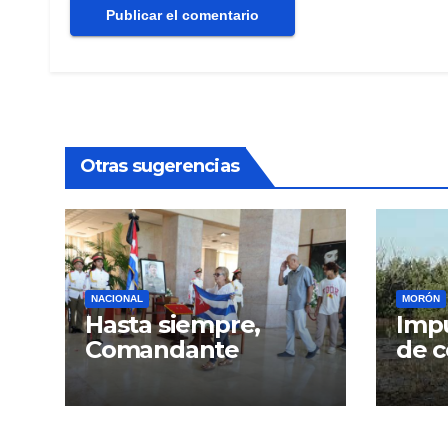
Otras sugerencias
NACIONAL
MORÓN
Hasta siempre,
Impu
Comandante
de c
Gra