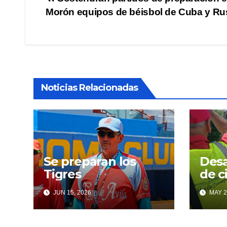
Navegación
Morón equipos de béisbol de Cuba y Ru
de
entradas
Noticias Relacionadas
Se preparan los
Desa
Tigres
de c
carr
JUN 15, 2026
MAY 2