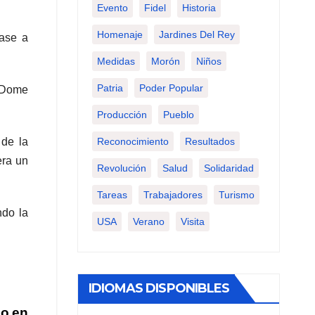
Evento
Fidel
Historia
Homenaje
Jardines Del Rey
pase a
Medidas
Morón
Niños
Patria
Poder Popular
o Dome
Producción
Pueblo
Reconocimiento
Resultados
 de la
era un
Revolución
Salud
Solidaridad
Tareas
Trabajadores
Turismo
ndo la
USA
Verano
Visita
IDIOMAS DISPONIBLES
po en