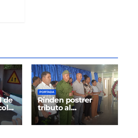
PORTADA
l de
Rinden postrer
colás
tributo al
Comandante de la
Revolución