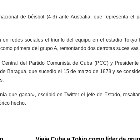
nacional de béisbol (4-3) ante Australia, que representa el 
n en redes sociales el triunfo del equipo en el estadio Toky
zar como primera del grupo A, remontando dos derrotas sucesivas.
é Central del Partido Comunista de Cuba (PCC) y Presidente
sta de Baraguá, que sucedió el 15 de marzo de 1878 y se consid
s.
a que ganar», escribió en Twitter el jefe de Estado, resalta
órico hecho.
en
Viaja Cuba a Tokio como líder de gru