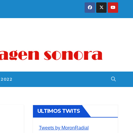
 2022
ULTIMOS TWITS
Tweets by MoronRadial